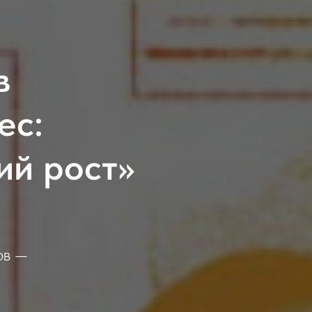
в
ес:
ий рост»
ов —