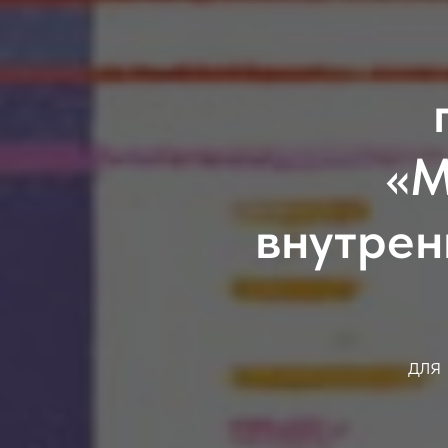
«М
внутрен
для