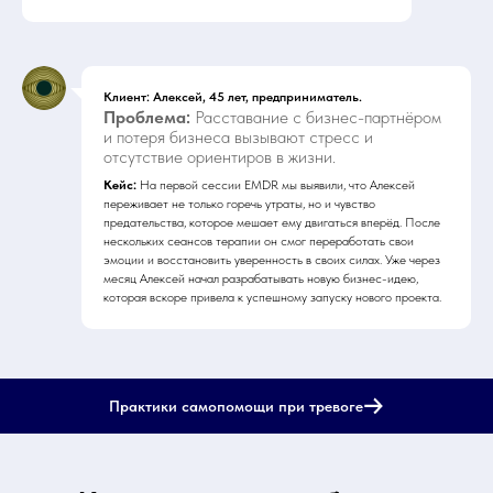
Клиент: Алексей, 45 лет, предприниматель.
Проблема:
Расставание с бизнес-партнёром
и потеря бизнеса вызывают стресс и
отсутствие ориентиров в жизни.
Кейс:
На первой сессии EMDR мы выявили, что Алексей
переживает не только горечь утраты, но и чувство
предательства, которое мешает ему двигаться вперёд. После
нескольких сеансов терапии он смог переработать свои
эмоции и восстановить уверенность в своих силах. Уже через
месяц Алексей начал разрабатывать новую бизнес-идею,
которая вскоре привела к успешному запуску нового проекта.
Практики самопомощи при тревоге