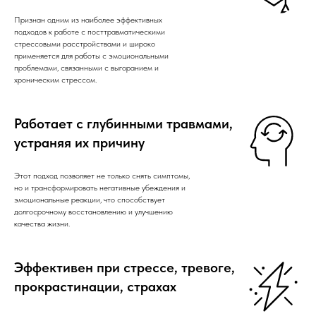
Признан одним из наиболее эффективных
подходов к работе с посттравматическими
стрессовыми расстройствами и широко
применяется для работы с эмоциональными
проблемами, связанными с выгоранием и
хроническим стрессом.
Работает с глубинными травмами,
устраняя их причину
Этот подход позволяет не только снять симптомы,
но и трансформировать негативные убеждения и
эмоциональные реакции, что способствует
долгосрочному восстановлению и улучшению
качества жизни.
Эффективен при стрессе, тревоге,
прокрастинации, страхах