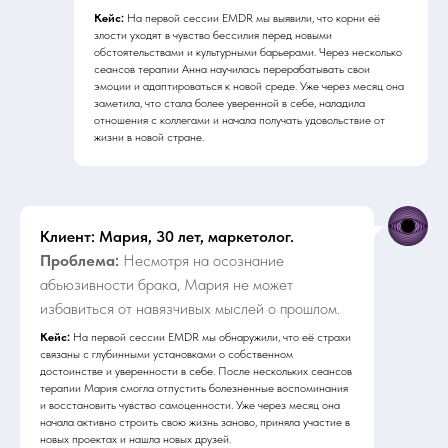
Кейс:
На первой сессии EMDR мы выявили, что корни её
злости уходят в чувство бессилия перед новыми
обстоятельствами и культурными барьерами. Через несколько
сеансов терапии Анна научилась перерабатывать свои
эмоции и адаптироваться к новой среде. Уже через месяц она
заметила, что стала более уверенной в себе, наладила
отношения с коллегами и начала получать удовольствие от
жизни в новой стране.
Клиент: Мария, 30 лет, маркетолог.
Проблема:
Несмотря на осознание
абьюзивности брака, Мария не может
избавиться от навязчивых мыслей о прошлом.
Кейс:
На первой сессии EMDR мы обнаружили, что её страхи
связаны с глубинными установками о собственном
достоинстве и уверенности в себе. После нескольких сеансов
терапии Мария смогла отпустить болезненные воспоминания
и восстановить чувство самоценности. Уже через месяц она
начала активно строить свою жизнь заново, приняла участие в
новых проектах и нашла новых друзей.