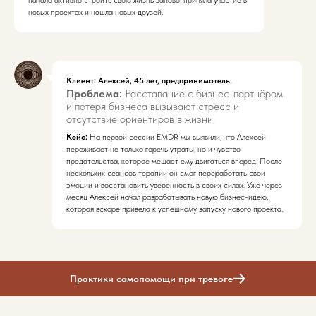
начала активно строить свою жизнь заново, приняла участие в
новых проектах и нашла новых друзей.
Клиент: Алексей, 45 лет, предприниматель.
Проблема:
Расставание с бизнес-партнёром
и потеря бизнеса вызывают стресс и
отсутствие ориентиров в жизни.
Кейс:
На первой сессии EMDR мы выявили, что Алексей
переживает не только горечь утраты, но и чувство
предательства, которое мешает ему двигаться вперёд. После
нескольких сеансов терапии он смог переработать свои
эмоции и восстановить уверенность в своих силах. Уже через
месяц Алексей начал разрабатывать новую бизнес-идею,
которая вскоре привела к успешному запуску нового проекта.
Практики самопомощи при тревоге