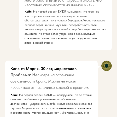
месте работы вызывают стресс и злость, что
негативно сказывается на личной жизни.
Кейс:
На первой сессии EMDR мы выявили, что корни её
злости уходят в чувство бессилия перед новыми
обстоятельствами и культурными барьерами. Через несколько
сеансов терапии Анна научилась перерабатывать свои
эмоции и адаптироваться к новой среде. Уже через месяц она
заметила, что стала более уверенной в себе, наладила
отношения с коллегами и начала получать удовольствие от
жизни в новой стране.
Клиент: Мария, 30 лет, маркетолог.
Проблема:
Несмотря на осознание
абьюзивности брака, Мария не может
избавиться от навязчивых мыслей о прошлом.
Кейс:
На первой сессии EMDR мы обнаружили, что её страхи
связаны с глубинными установками о собственном
достоинстве и уверенности в себе. После нескольких сеансов
терапии Мария смогла отпустить болезненные воспоминания
и восстановить чувство самоценности. Уже через месяц она