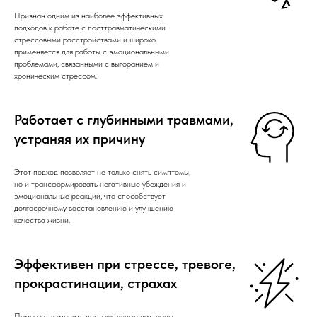
Признан одним из наиболее эффективных
подходов к работе с посттравматическими
стрессовыми расстройствами и широко
применяется для работы с эмоциональными
проблемами, связанными с выгоранием и
хроническим стрессом.
Работает с глубинными травмами,
устраняя их причину
Этот подход позволяет не только снять симптомы,
но и трансформировать негативные убеждения и
эмоциональные реакции, что способствует
долгосрочному восстановлению и улучшению
качества жизни.
Эффективен при стрессе, тревоге,
прокрастинации, страхах
Помогает изменить деструктивные паттерны